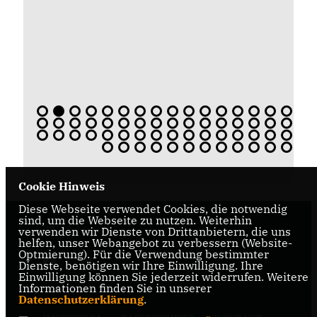
Cookie Hinweis
Diese Webseite verwendet Cookies, die notwendig
sind, um die Webseite zu nutzen. Weiterhin
CDU Oelde
verwenden wir Dienste von Drittanbietern, die uns
helfen, unser Webangebot zu verbessern (Website-
Optmierung). Für die Verwendung bestimmter
Dienste, benötigen wir Ihre Einwilligung. Ihre
Einwilligung können Sie jederzeit widerrufen. Weitere
Informationen finden Sie in unserer
Datenschutzerklärung
.