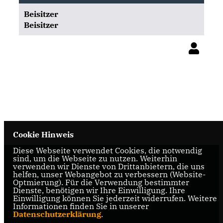
Beisitzer
Beisitzer
Cookie Hinweis
Diese Webseite verwendet Cookies, die notwendig
sind, um die Webseite zu nutzen. Weiterhin
CDU Oelde
verwenden wir Dienste von Drittanbietern, die uns
helfen, unser Webangebot zu verbessern (Website-
Optmierung). Für die Verwendung bestimmter
Dienste, benötigen wir Ihre Einwilligung. Ihre
Einwilligung können Sie jederzeit widerrufen. Weitere
Informationen finden Sie in unserer
Datenschutzerklärung
.