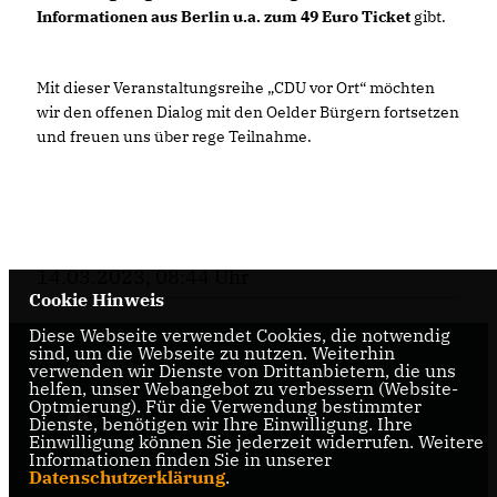
Informationen aus Berlin u.a. zum 49 Euro Ticket
gibt.
Mit dieser Veranstaltungsreihe „CDU vor Ort“ möchten
wir den offenen Dialog mit den Oelder Bürgern fortsetzen
und freuen uns über rege Teilnahme.
14.03.2023, 08:44 Uhr
Cookie Hinweis
Diese Webseite verwendet Cookies, die notwendig
sind, um die Webseite zu nutzen. Weiterhin
CDU Oelde
verwenden wir Dienste von Drittanbietern, die uns
helfen, unser Webangebot zu verbessern (Website-
Optmierung). Für die Verwendung bestimmter
Dienste, benötigen wir Ihre Einwilligung. Ihre
Einwilligung können Sie jederzeit widerrufen. Weitere
Informationen finden Sie in unserer
Datenschutzerklärung
.