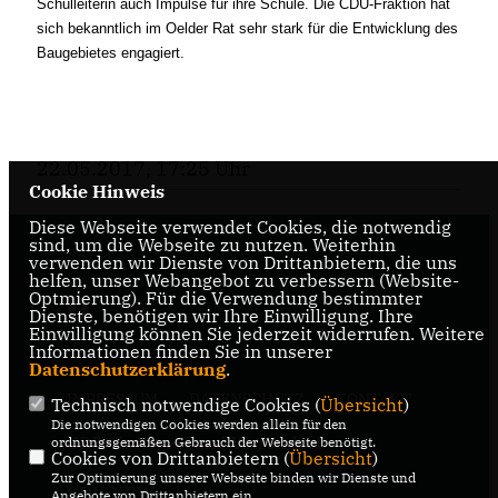
Schulleiterin auch Impulse für ihre Schule. Die CDU-Fraktion hat
sich bekanntlich im Oelder Rat sehr stark für die Entwicklung des
Baugebietes engagiert.
22.05.2017, 17:25 Uhr
Cookie Hinweis
Diese Webseite verwendet Cookies, die notwendig
sind, um die Webseite zu nutzen. Weiterhin
CDU Oelde
verwenden wir Dienste von Drittanbietern, die uns
helfen, unser Webangebot zu verbessern (Website-
Optmierung). Für die Verwendung bestimmter
Dienste, benötigen wir Ihre Einwilligung. Ihre
Einwilligung können Sie jederzeit widerrufen. Weitere
Informationen finden Sie in unserer
Datenschutzerklärung
.
IMPRESSUM
DATENSCHUTZ
KONTAKT
Technisch notwendige Cookies (
Übersicht
)
Die notwendigen Cookies werden allein für den
CDU Kreisverband Warendorf-
ordnungsgemäßen Gebrauch der Webseite benötigt.
Cookies von Drittanbietern (
Übersicht
)
Beckum
Zur Optimierung unserer Webseite binden wir Dienste und
CDU NRW
Angebote von Drittanbietern ein.