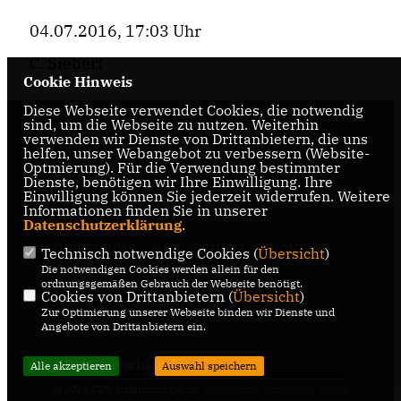
04.07.2016, 17:03 Uhr
C. Siebert
Cookie Hinweis
Diese Webseite verwendet Cookies, die notwendig
sind, um die Webseite zu nutzen. Weiterhin
CDU Oelde
verwenden wir Dienste von Drittanbietern, die uns
helfen, unser Webangebot zu verbessern (Website-
Optmierung). Für die Verwendung bestimmter
Dienste, benötigen wir Ihre Einwilligung. Ihre
Einwilligung können Sie jederzeit widerrufen. Weitere
Informationen finden Sie in unserer
Datenschutzerklärung
.
IMPRESSUM
DATENSCHUTZ
KONTAKT
Technisch notwendige Cookies (
Übersicht
)
Die notwendigen Cookies werden allein für den
CDU Kreisverband Warendorf-
ordnungsgemäßen Gebrauch der Webseite benötigt.
Cookies von Drittanbietern (
Übersicht
)
Beckum
Zur Optimierung unserer Webseite binden wir Dienste und
CDU NRW
Angebote von Drittanbietern ein.
CDU Deutschlands
Alle akzeptieren
Auswahl speichern
@2026 CDU Ortsunion Oelde
Realisation: Sharkness Media