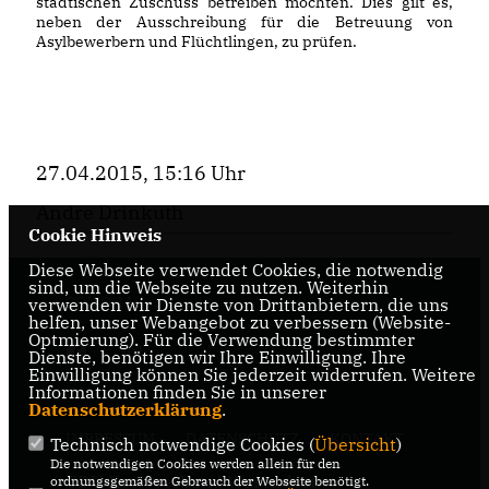
städtischen Zuschuss betreiben möchten. Dies gilt es,
neben der Ausschreibung für die Betreuung von
Asylbewerbern und Flüchtlingen, zu prüfen.
27.04.2015, 15:16 Uhr
Andre Drinkuth
Cookie Hinweis
Diese Webseite verwendet Cookies, die notwendig
sind, um die Webseite zu nutzen. Weiterhin
CDU Oelde
verwenden wir Dienste von Drittanbietern, die uns
helfen, unser Webangebot zu verbessern (Website-
Optmierung). Für die Verwendung bestimmter
Dienste, benötigen wir Ihre Einwilligung. Ihre
Einwilligung können Sie jederzeit widerrufen. Weitere
Informationen finden Sie in unserer
Datenschutzerklärung
.
IMPRESSUM
DATENSCHUTZ
KONTAKT
Technisch notwendige Cookies (
Übersicht
)
Die notwendigen Cookies werden allein für den
CDU Kreisverband Warendorf-
ordnungsgemäßen Gebrauch der Webseite benötigt.