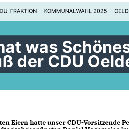
DU-FRAKTION
KOMMUNALWAHL 2025
OELD
 hat was Schöne
uß der CDU Oeld
ten Eiern hatte unser CDU-Vorsitzende Pe