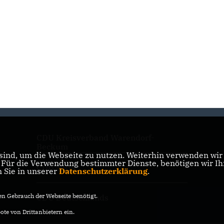
CDU Kreisverband Warendorf-
Beckum
ind, um die Webseite zu nutzen. Weiterhin verwenden wir D
ür die Verwendung bestimmter Dienste, benötigen wir Ihre
CDU NRW
n Sie in unserer
Datenschutzerklärung
.
n Gebrauch der Webseite benötigt.
CDU Deutschlands
te von Drittanbietern ein.