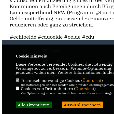
städtischen Finanzierung gab es in der V
Kommunen auch Beteiligungen durch Bürge
Landessportbund NRW (Programm „Sportpla
Oelde mittelfristig ein passendes Finanzie
reduzieren oder ganz zu streichen.
#echtoelde #cduoelde #oelde #cdu
CDU Oelde
Cookie Hinweis
Diese Webseite verwendet Cookies, die notwendig s
Webangebot zu verbessern (Website-Optmierung). F
jederzeit widerrufen. Weitere Informationen finde
IMPRESSUM
DATENSCHUTZ
Technisch notwendige Cookies (
Übersicht
)
KONTAKT
Die notwendigen Cookies werden allein für den ordnungsgemäße
Cookies von Drittanbietern (
Übersicht
)
Zur Optimierung unserer Webseite binden wir Dienste und Angebo
Alle akzeptieren
@2026 CDU Ortsunion Oelde
Auswahl speichern
Alle Rechte vorbehalten.