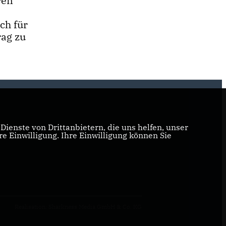
ren
ch für
rag zu
ienste von Drittanbietern, die uns helfen, unser
 Einwilligung. Ihre Einwilligung können Sie
Realisation: Sharkness Media GmbH & Co. KG