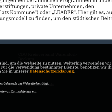
ergangenheit bei ähnlichen Programmen in ande
rstiftungen, private Unternehmen, den
tz Kommune“) oder „LEADER“. Hier gilt es, au
rungsmodell zu finden, um den städtischen Beit
CDU Kreisverband Warendorf-
Beckum
ind, um die Webseite zu nutzen. Weiterhin verwenden wir D
ür die Verwendung bestimmter Dienste, benötigen wir Ihre
CDU NRW
n Sie in unserer
Datenschutzerklärung
.
n Gebrauch der Webseite benötigt.
CDU Deutschlands
te von Drittanbietern ein.