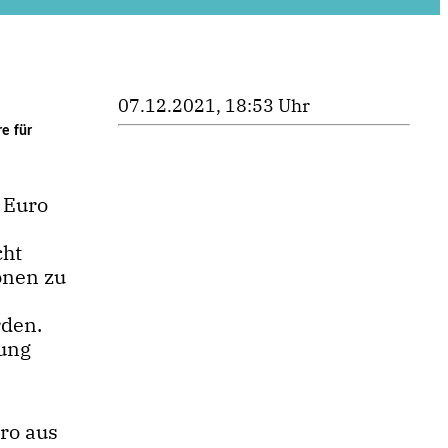
07.12.2021, 18:53 Uhr
e für
 Euro
cht
onen zu
rden.
sung
uro aus