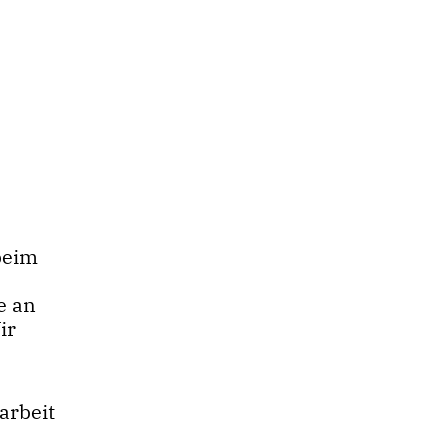
beim
e an
ir
arbeit