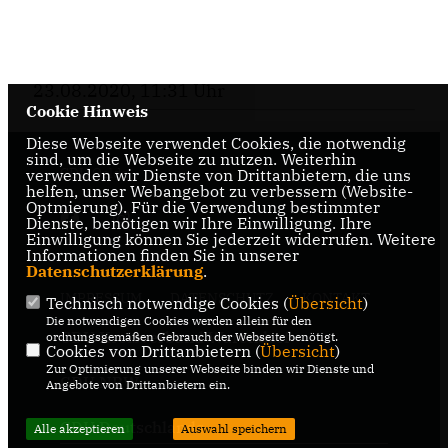
23.08.2020, 11:31 Uhr
Cookie Hinweis
Diese Webseite verwendet Cookies, die notwendig
sind, um die Webseite zu nutzen. Weiterhin
CDU Oelde
verwenden wir Dienste von Drittanbietern, die uns
helfen, unser Webangebot zu verbessern (Website-
Optmierung). Für die Verwendung bestimmter
Dienste, benötigen wir Ihre Einwilligung. Ihre
Einwilligung können Sie jederzeit widerrufen. Weitere
Informationen finden Sie in unserer
Datenschutzerklärung
.
IMPRESSUM
DATENSCHUTZ
KONTAKT
Technisch notwendige Cookies (
Übersicht
)
Die notwendigen Cookies werden allein für den
CDU Kreisverband Warendorf-
ordnungsgemäßen Gebrauch der Webseite benötigt.
Cookies von Drittanbietern (
Übersicht
)
Beckum
Zur Optimierung unserer Webseite binden wir Dienste und
CDU NRW
Angebote von Drittanbietern ein.
CDU Deutschlands
Alle akzeptieren
Auswahl speichern