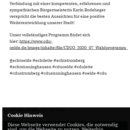
Verbindung mit einer kompetenten, erfahrenen und
sympathischen Bürgermeisterin Karin Rodeheger
verspricht die besten Aussichten für eine positive
Weiterentwicklung unserer Stadt!
Unser vollständiges Programm findet sich
hier:
https://www.cdu-
oelde.de/image/inhalte/file/CDUO_2020_07_Wahlprogramm_
#
echtoelde #echtlette #echtstromberg
#echtsünninghausen #cduoelde #cdulette
#cdustromberg #cdusünninghausen #oelde #cdu
07.08.2020, 10:26 Uhr
Cookie Hinweis
Diese Webseite verwendet Cookies, die notwendig
sind, um die Webseite zu nutzen. Weiterhin